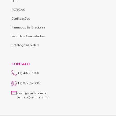
FDS
DCB/CAS
Certificações
Farmacopéia Brasileira
Produtos Controlados
Catálogos/Folders
CONTATO
(11) 4072-6100
(11) 97705-0002
synth@synth.com.br
vendas@synth.com.br