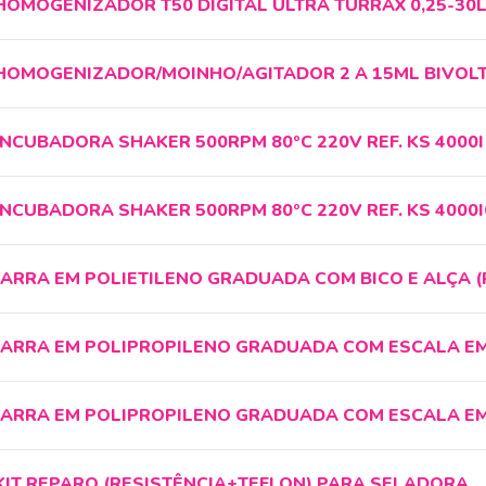
HOMOGENIZADOR T50 DIGITAL ULTRA TURRAX 0,25-30L
HOMOGENIZADOR/MOINHO/AGITADOR 2 A 15ML BIVOLT 
INCUBADORA SHAKER 500RPM 80ºC 220V REF. KS 4000
INCUBADORA SHAKER 500RPM 80ºC 220V REF. KS 4000
JARRA EM POLIETILENO GRADUADA COM BICO E ALÇA 
JARRA EM POLIPROPILENO GRADUADA COM ESCALA EM
JARRA EM POLIPROPILENO GRADUADA COM ESCALA EM 
KIT REPARO (RESISTÊNCIA+TEFLON) PARA SELADORA