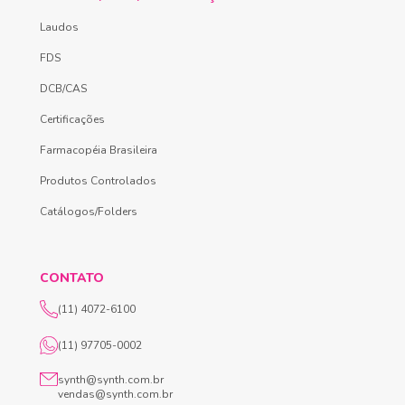
Laudos
FDS
DCB/CAS
Certificações
Farmacopéia Brasileira
Produtos Controlados
Catálogos/Folders
CONTATO
(11) 4072-6100
(11) 97705-0002
synth@synth.com.br
vendas@synth.com.br