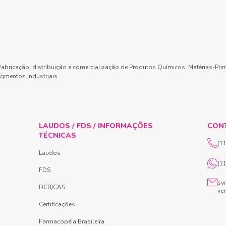
abricação, distribuição e comercialização de Produtos Químicos, Matérias-Pri
gmentos industriais.
LAUDOS / FDS / INFORMAÇÕES
CON
TÉCNICAS
(1
Laudos
(1
FDS
sy
DCB/CAS
ve
Certificações
Farmacopéia Brasileira