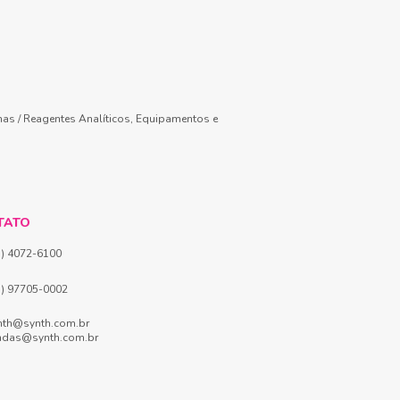
mas / Reagentes Analíticos, Equipamentos e
TATO
1) 4072-6100
1) 97705-0002
nth@synth.com.br
ndas@synth.com.br