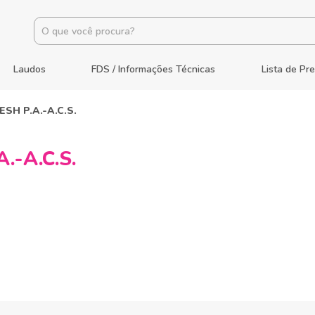
Laudos
FDS / Informações Técnicas
Lista de Pr
ESH P.A.-A.C.S.
.-A.C.S.