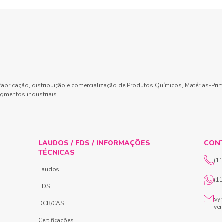
abricação, distribuição e comercialização de Produtos Químicos, Matérias-Pri
gmentos industriais.
LAUDOS / FDS / INFORMAÇÕES
CON
TÉCNICAS
(1
Laudos
(1
FDS
sy
DCB/CAS
ve
Certificações