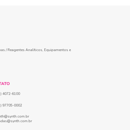
mas / Reagentes Analíticos, Equipamentos e
TATO
1) 4072-6100
1) 97705-0002
nth@synth.com.br
ndas@synth.com.br