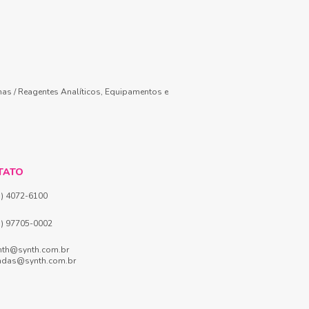
mas / Reagentes Analíticos, Equipamentos e
TATO
1) 4072-6100
1) 97705-0002
nth@synth.com.br
ndas@synth.com.br