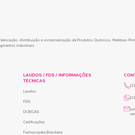
abricação, distribuição e comercialização de Produtos Químicos, Matérias-Pri
gmentos industriais.
LAUDOS / FDS / INFORMAÇÕES
CON
TÉCNICAS
(1
Laudos
(1
FDS
sy
DCB/CAS
ve
Certificações
Farmacopéia Brasileira