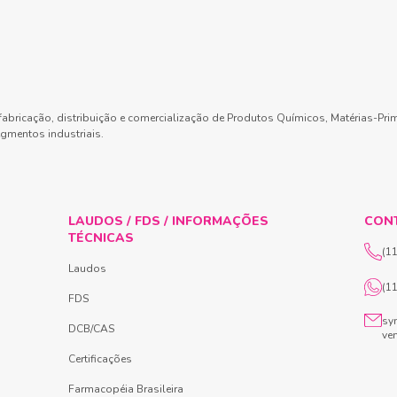
abricação, distribuição e comercialização de Produtos Químicos, Matérias-Pri
gmentos industriais.
LAUDOS / FDS / INFORMAÇÕES
CON
TÉCNICAS
(1
Laudos
(1
FDS
sy
DCB/CAS
ve
Certificações
Farmacopéia Brasileira