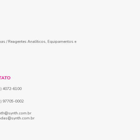
mas / Reagentes Analíticos, Equipamentos e
TATO
1) 4072-6100
1) 97705-0002
nth@synth.com.br
ndas@synth.com.br