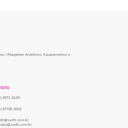
mas / Reagentes Analíticos, Equipamentos e
TATO
1) 4072-6100
1) 97705-0002
nth@synth.com.br
ndas@synth.com.br