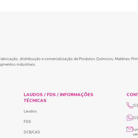
abricação, distribuição e comercialização de Produtos Químicos, Matérias-Pri
gmentos industriais.
LAUDOS / FDS / INFORMAÇÕES
CON
TÉCNICAS
(1
Laudos
(1
FDS
sy
DCB/CAS
ve