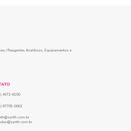
mas / Reagentes Analíticos, Equipamentos e
TATO
1) 4072-6100
1) 97705-0002
nth@synth.com.br
ndas@synth.com.br