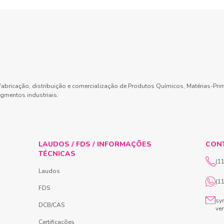
abricação, distribuição e comercialização de Produtos Químicos, Matérias-Pri
gmentos industriais.
LAUDOS / FDS / INFORMAÇÕES
CON
TÉCNICAS
(1
Laudos
(1
FDS
sy
DCB/CAS
ve
Certificações