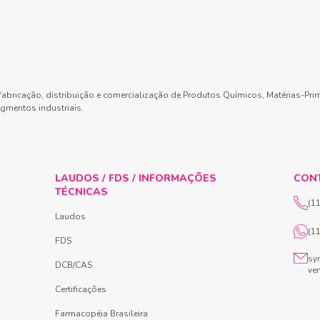
abricação, distribuição e comercialização de Produtos Químicos, Matérias-Pri
gmentos industriais.
LAUDOS / FDS / INFORMAÇÕES
CON
TÉCNICAS
(1
Laudos
(1
FDS
sy
DCB/CAS
ve
Certificações
Farmacopéia Brasileira