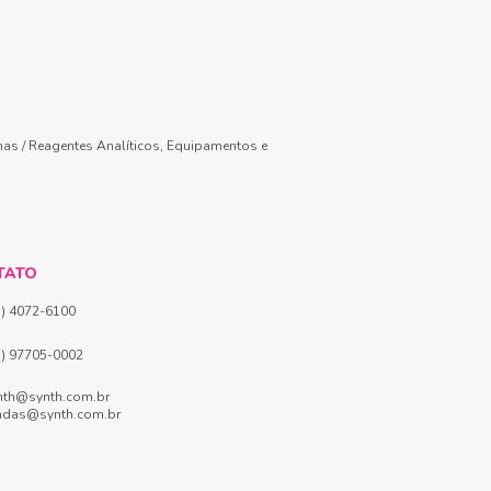
mas / Reagentes Analíticos, Equipamentos e
TATO
1) 4072-6100
1) 97705-0002
nth@synth.com.br
ndas@synth.com.br