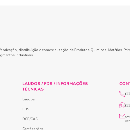
abricação, distribuição e comercialização de Produtos Químicos, Matérias-Pri
gmentos industriais.
LAUDOS / FDS / INFORMAÇÕES
CON
TÉCNICAS
(1
Laudos
(1
FDS
sy
DCB/CAS
ve
Certificações