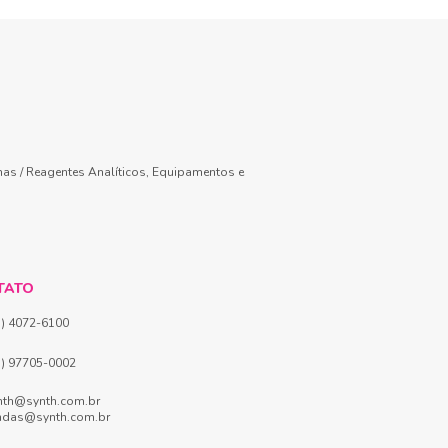
mas / Reagentes Analíticos, Equipamentos e
TATO
1) 4072-6100
1) 97705-0002
nth@synth.com.br
ndas@synth.com.br