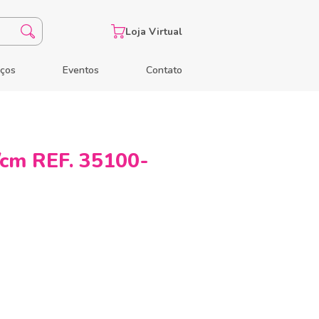
Loja Virtual
eços
Eventos
Contato
m REF. 35100-