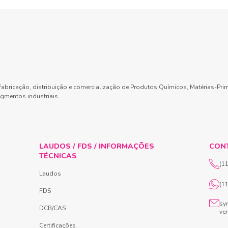
abricação, distribuição e comercialização de Produtos Químicos, Matérias-Pri
gmentos industriais.
LAUDOS / FDS / INFORMAÇÕES
CON
TÉCNICAS
(1
Laudos
(1
FDS
sy
DCB/CAS
ve
Certificações