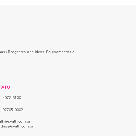
mas / Reagentes Analíticos, Equipamentos e
TATO
1) 4072-6100
1) 97705-0002
nth@synth.com.br
ndas@synth.com.br