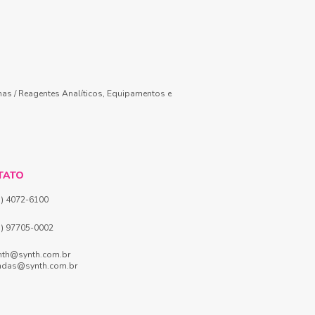
mas / Reagentes Analíticos, Equipamentos e
TATO
1) 4072-6100
1) 97705-0002
nth@synth.com.br
ndas@synth.com.br