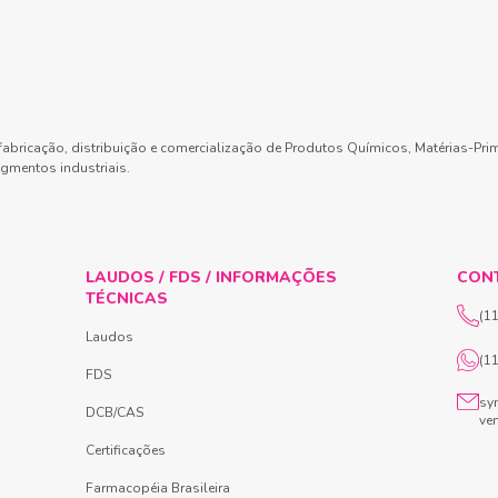
abricação, distribuição e comercialização de Produtos Químicos, Matérias-Pri
gmentos industriais.
LAUDOS / FDS / INFORMAÇÕES
CON
TÉCNICAS
(1
Laudos
(1
FDS
sy
DCB/CAS
ve
Certificações
Farmacopéia Brasileira