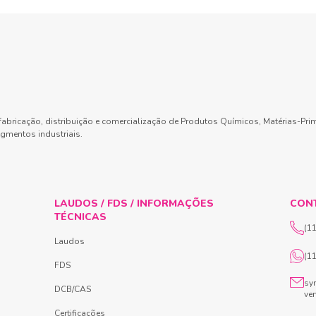
abricação, distribuição e comercialização de Produtos Químicos, Matérias-Pri
gmentos industriais.
LAUDOS / FDS / INFORMAÇÕES
CON
TÉCNICAS
(1
Laudos
(1
FDS
sy
DCB/CAS
ve
Certificações