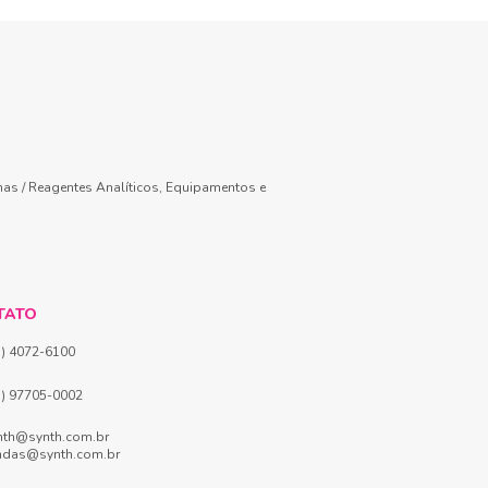
mas / Reagentes Analíticos, Equipamentos e
TATO
1) 4072-6100
1) 97705-0002
nth@synth.com.br
ndas@synth.com.br