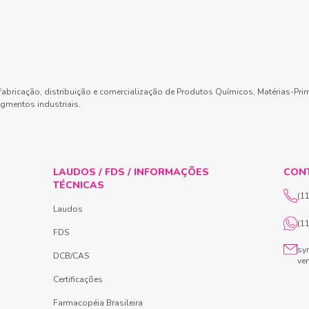
abricação, distribuição e comercialização de Produtos Químicos, Matérias-Pri
gmentos industriais.
LAUDOS / FDS / INFORMAÇÕES
CON
TÉCNICAS
(1
Laudos
(1
FDS
sy
DCB/CAS
ve
Certificações
Farmacopéia Brasileira