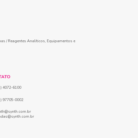
mas / Reagentes Analíticos, Equipamentos e
TATO
1) 4072-6100
1) 97705-0002
nth@synth.com.br
ndas@synth.com.br