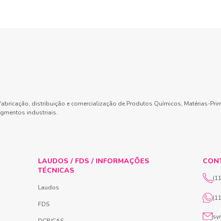
abricação, distribuição e comercialização de Produtos Químicos, Matérias-Pri
gmentos industriais.
LAUDOS / FDS / INFORMAÇÕES
CON
TÉCNICAS
(1
Laudos
(1
FDS
sy
DCB/CAS