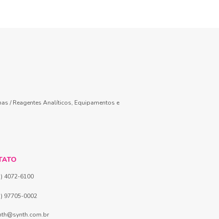
mas / Reagentes Analíticos, Equipamentos e
TATO
1) 4072-6100
1) 97705-0002
nth@synth.com.br