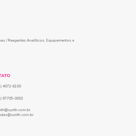
mas / Reagentes Analíticos, Equipamentos e
TATO
1) 4072-6100
1) 97705-0002
nth@synth.com.br
ndas@synth.com.br