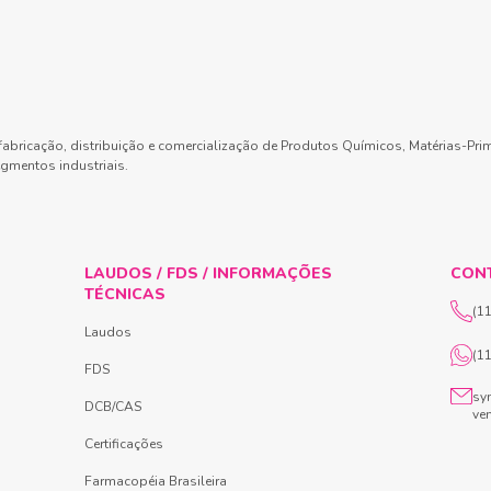
abricação, distribuição e comercialização de Produtos Químicos, Matérias-Pri
gmentos industriais.
LAUDOS / FDS / INFORMAÇÕES
CON
TÉCNICAS
(1
Laudos
(1
FDS
sy
DCB/CAS
ve
Certificações
Farmacopéia Brasileira