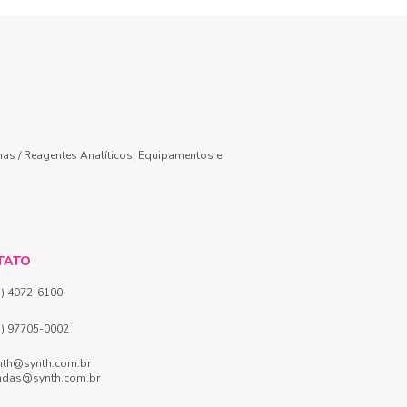
mas / Reagentes Analíticos, Equipamentos e
TATO
1) 4072-6100
1) 97705-0002
nth@synth.com.br
ndas@synth.com.br