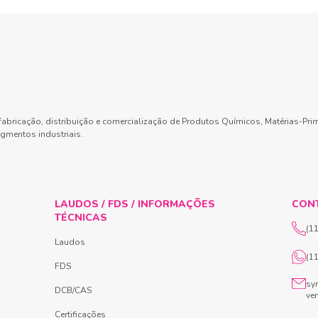
abricação, distribuição e comercialização de Produtos Químicos, Matérias-Pri
gmentos industriais.
LAUDOS / FDS / INFORMAÇÕES
CON
TÉCNICAS
(1
Laudos
(1
FDS
sy
DCB/CAS
ve
Certificações