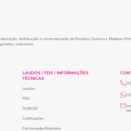
abricação, distribuição e comercialização de Produtos Químicos, Matérias-Pri
gmentos industriais.
LAUDOS / FDS / INFORMAÇÕES
CON
TÉCNICAS
(1
Laudos
(1
FDS
sy
DCB/CAS
ve
Certificações
Farmacopéia Brasileira