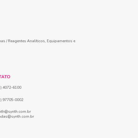
mas / Reagentes Analíticos, Equipamentos e
TATO
1) 4072-6100
1) 97705-0002
nth@synth.com.br
ndas@synth.com.br