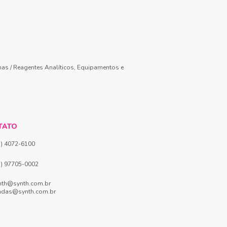
mas / Reagentes Analíticos, Equipamentos e
TATO
1) 4072-6100
1) 97705-0002
nth@synth.com.br
ndas@synth.com.br