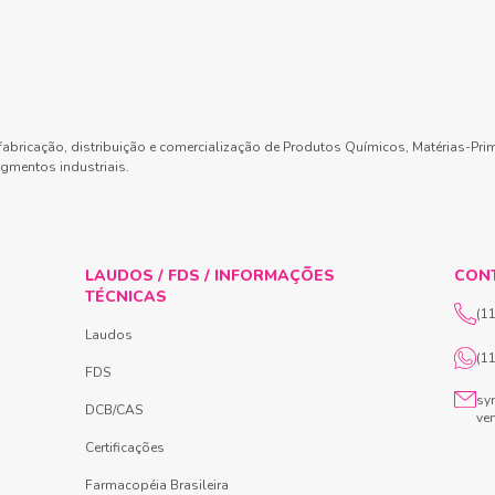
abricação, distribuição e comercialização de Produtos Químicos, Matérias-Pri
gmentos industriais.
LAUDOS / FDS / INFORMAÇÕES
CON
TÉCNICAS
(1
Laudos
(1
FDS
sy
DCB/CAS
ve
Certificações
Farmacopéia Brasileira