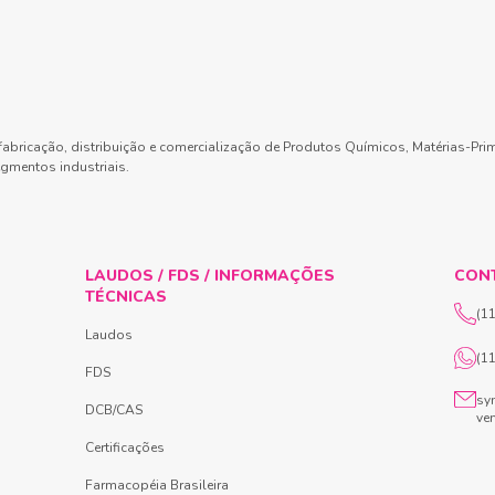
abricação, distribuição e comercialização de Produtos Químicos, Matérias-Pri
gmentos industriais.
LAUDOS / FDS / INFORMAÇÕES
CON
TÉCNICAS
(1
Laudos
(1
FDS
sy
DCB/CAS
ve
Certificações
Farmacopéia Brasileira