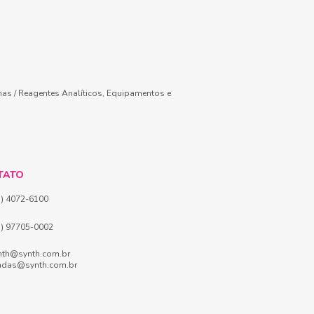
mas / Reagentes Analíticos, Equipamentos e
TATO
1) 4072-6100
1) 97705-0002
nth@synth.com.br
ndas@synth.com.br