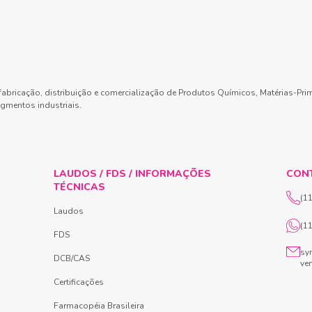
abricação, distribuição e comercialização de Produtos Químicos, Matérias-Pri
gmentos industriais.
LAUDOS / FDS / INFORMAÇÕES
CON
TÉCNICAS
(1
Laudos
(1
FDS
sy
DCB/CAS
ve
Certificações
Farmacopéia Brasileira