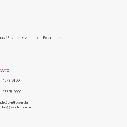
mas / Reagentes Analíticos, Equipamentos e
TATO
1) 4072-6100
1) 97705-0002
nth@synth.com.br
ndas@synth.com.br