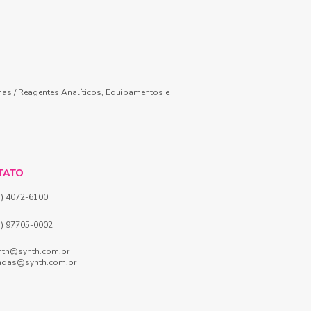
mas / Reagentes Analíticos, Equipamentos e
TATO
1) 4072-6100
1) 97705-0002
nth@synth.com.br
ndas@synth.com.br