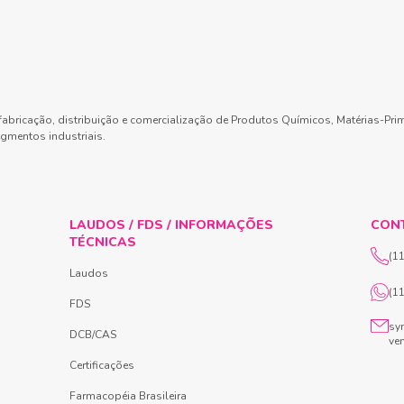
abricação, distribuição e comercialização de Produtos Químicos, Matérias-Pri
gmentos industriais.
LAUDOS / FDS / INFORMAÇÕES
CON
TÉCNICAS
(1
Laudos
(1
FDS
sy
DCB/CAS
ve
Certificações
Farmacopéia Brasileira