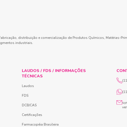
abricação, distribuição e comercialização de Produtos Químicos, Matérias-Pri
gmentos industriais.
LAUDOS / FDS / INFORMAÇÕES
CON
TÉCNICAS
(1
Laudos
(1
FDS
sy
DCB/CAS
ve
Certificações
Farmacopéia Brasileira