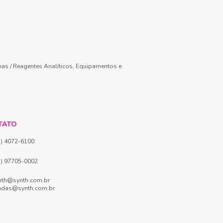
mas / Reagentes Analíticos, Equipamentos e
TATO
1) 4072-6100
1) 97705-0002
nth@synth.com.br
ndas@synth.com.br