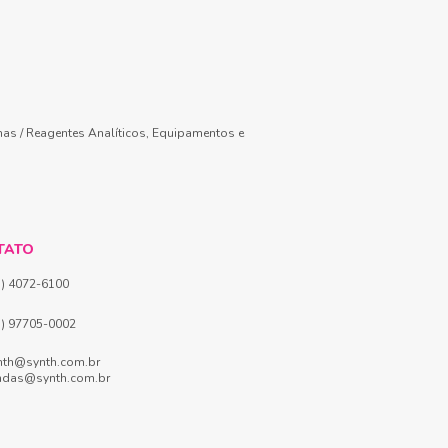
mas / Reagentes Analíticos, Equipamentos e
TATO
1) 4072-6100
1) 97705-0002
nth@synth.com.br
ndas@synth.com.br