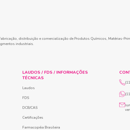
abricação, distribuição e comercialização de Produtos Químicos, Matérias-Pri
gmentos industriais.
LAUDOS / FDS / INFORMAÇÕES
CON
TÉCNICAS
(1
Laudos
(1
FDS
sy
DCB/CAS
ve
Certificações
Farmacopéia Brasileira