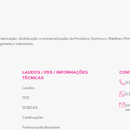
abricação, distribuição e comercialização de Produtos Químicos, Matérias-Pri
gmentos industriais.
LAUDOS / FDS / INFORMAÇÕES
CON
TÉCNICAS
(1
Laudos
(1
FDS
sy
DCB/CAS
ve
Certificações
Farmacopéia Brasileira