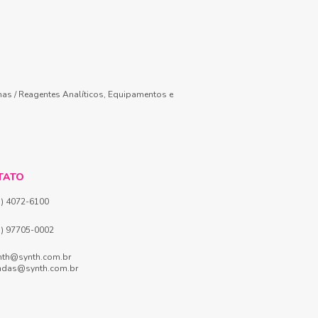
mas / Reagentes Analíticos, Equipamentos e
TATO
1) 4072-6100
1) 97705-0002
nth@synth.com.br
ndas@synth.com.br