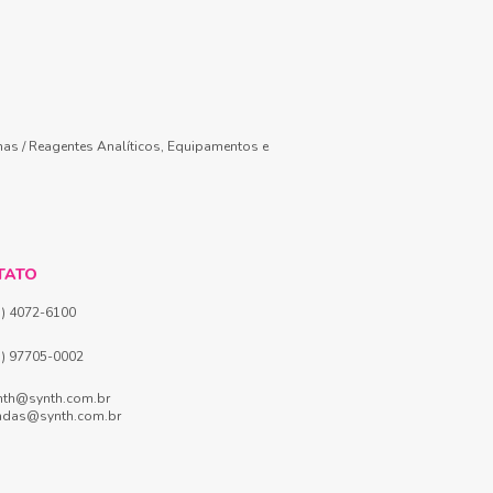
mas / Reagentes Analíticos, Equipamentos e
TATO
1) 4072-6100
1) 97705-0002
nth@synth.com.br
ndas@synth.com.br