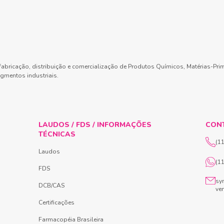
abricação, distribuição e comercialização de Produtos Químicos, Matérias-Pri
gmentos industriais.
LAUDOS / FDS / INFORMAÇÕES
CON
TÉCNICAS
(1
Laudos
(1
FDS
sy
DCB/CAS
ve
Certificações
Farmacopéia Brasileira