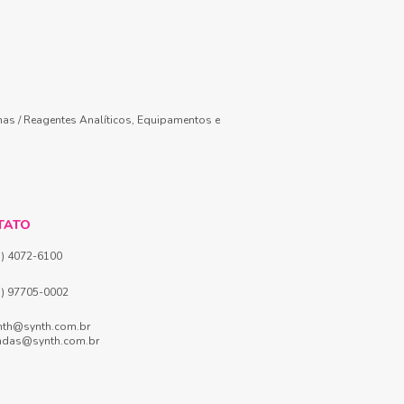
mas / Reagentes Analíticos, Equipamentos e
TATO
1) 4072-6100
1) 97705-0002
nth@synth.com.br
ndas@synth.com.br