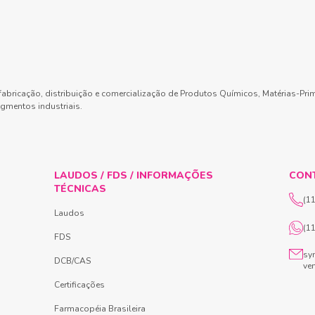
abricação, distribuição e comercialização de Produtos Químicos, Matérias-Pri
gmentos industriais.
LAUDOS / FDS / INFORMAÇÕES
CON
TÉCNICAS
(1
Laudos
(1
FDS
sy
DCB/CAS
ve
Certificações
Farmacopéia Brasileira