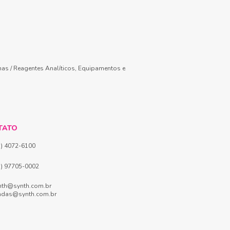
mas / Reagentes Analíticos, Equipamentos e
TATO
1) 4072-6100
1) 97705-0002
nth@synth.com.br
ndas@synth.com.br