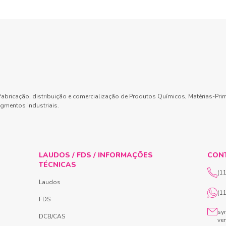
abricação, distribuição e comercialização de Produtos Químicos, Matérias-Pri
gmentos industriais.
LAUDOS / FDS / INFORMAÇÕES
CON
TÉCNICAS
(1
Laudos
(1
FDS
sy
DCB/CAS
ve