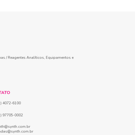
mas / Reagentes Analíticos, Equipamentos e
TATO
1) 4072-6100
1) 97705-0002
nth@synth.com.br
ndas@synth.com.br