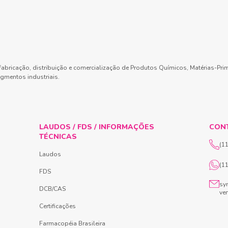
abricação, distribuição e comercialização de Produtos Químicos, Matérias-Pri
gmentos industriais.
LAUDOS / FDS / INFORMAÇÕES
CON
TÉCNICAS
(1
Laudos
(1
FDS
sy
DCB/CAS
ve
Certificações
Farmacopéia Brasileira