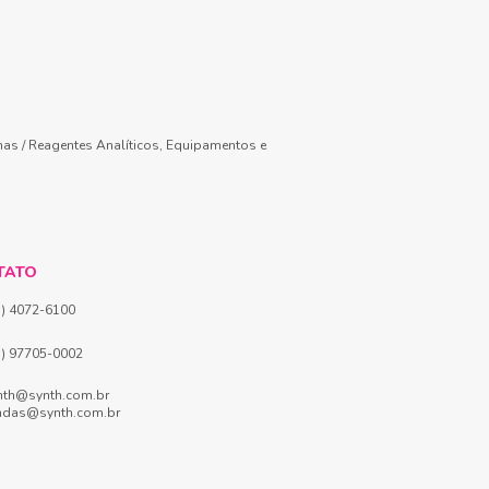
mas / Reagentes Analíticos, Equipamentos e
TATO
1) 4072-6100
1) 97705-0002
nth@synth.com.br
ndas@synth.com.br