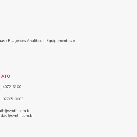
mas / Reagentes Analíticos, Equipamentos e
TATO
1) 4072-6100
1) 97705-0002
nth@synth.com.br
ndas@synth.com.br