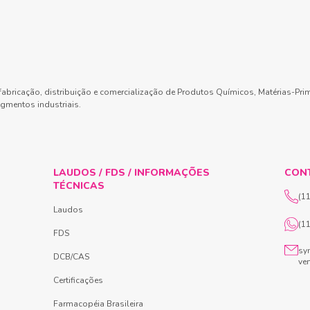
abricação, distribuição e comercialização de Produtos Químicos, Matérias-Pri
gmentos industriais.
LAUDOS / FDS / INFORMAÇÕES
CON
TÉCNICAS
(1
Laudos
(1
FDS
sy
DCB/CAS
ve
Certificações
Farmacopéia Brasileira