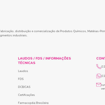
abricação, distribuição e comercialização de Produtos Químicos, Matérias-Pri
gmentos industriais.
LAUDOS / FDS / INFORMAÇÕES
CON
TÉCNICAS
(1
Laudos
(1
FDS
sy
DCB/CAS
ve
Certificações
Farmacopéia Brasileira