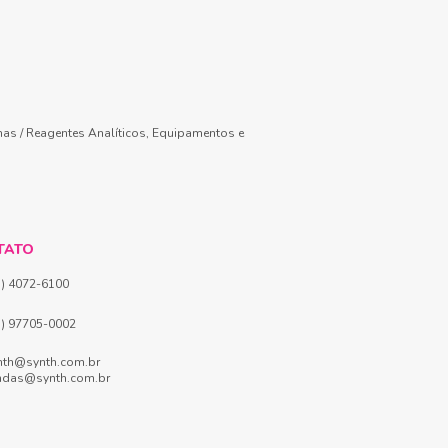
mas / Reagentes Analíticos, Equipamentos e
TATO
1) 4072-6100
1) 97705-0002
nth@synth.com.br
ndas@synth.com.br