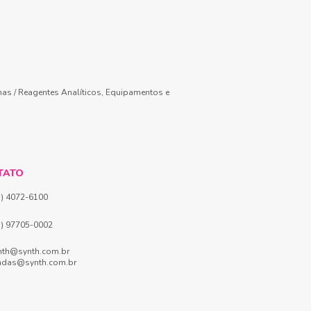
mas / Reagentes Analíticos, Equipamentos e
TATO
1) 4072-6100
1) 97705-0002
nth@synth.com.br
ndas@synth.com.br