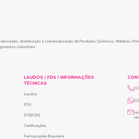
abricação, distribuição e comercialização de Produtos Químicos, Matérias-Pri
gmentos industriais.
LAUDOS / FDS / INFORMAÇÕES
CON
TÉCNICAS
(1
Laudos
(1
FDS
sy
DCB/CAS
ve
Certificações
Farmacopéia Brasileira