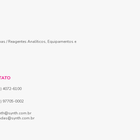
mas / Reagentes Analíticos, Equipamentos e
TATO
1) 4072-6100
1) 97705-0002
nth@synth.com.br
ndas@synth.com.br