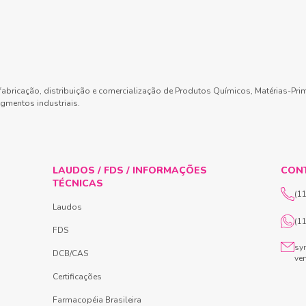
abricação, distribuição e comercialização de Produtos Químicos, Matérias-Pri
gmentos industriais.
LAUDOS / FDS / INFORMAÇÕES
CON
TÉCNICAS
(1
Laudos
(1
FDS
sy
DCB/CAS
ve
Certificações
Farmacopéia Brasileira