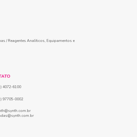
mas / Reagentes Analíticos, Equipamentos e
TATO
1) 4072-6100
1) 97705-0002
nth@synth.com.br
ndas@synth.com.br