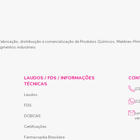
abricação, distribuição e comercialização de Produtos Químicos, Matérias-Pri
gmentos industriais.
LAUDOS / FDS / INFORMAÇÕES
CON
TÉCNICAS
(1
Laudos
(1
FDS
sy
DCB/CAS
ve
Certificações
Farmacopéia Brasileira