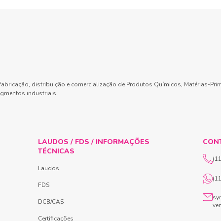
abricação, distribuição e comercialização de Produtos Químicos, Matérias-Pri
gmentos industriais.
LAUDOS / FDS / INFORMAÇÕES
CON
TÉCNICAS
(1
Laudos
(1
FDS
sy
DCB/CAS
ve
Certificações