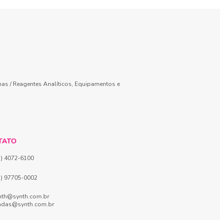
mas / Reagentes Analíticos, Equipamentos e
TATO
1) 4072-6100
1) 97705-0002
nth@synth.com.br
ndas@synth.com.br