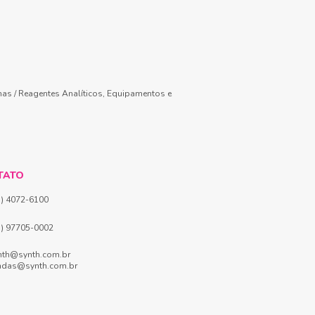
mas / Reagentes Analíticos, Equipamentos e
TATO
1) 4072-6100
1) 97705-0002
nth@synth.com.br
ndas@synth.com.br