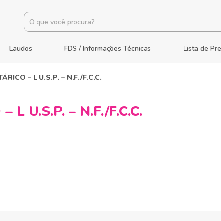
Laudos
FDS / Informações Técnicas
Lista de Pr
RICO – L U.S.P. – N.F./F.C.C.
L U.S.P. – N.F./F.C.C.