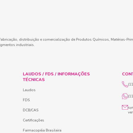
abricação, distribuição e comercialização de Produtos Químicos, Matérias-Pri
gmentos industriais.
LAUDOS / FDS / INFORMAÇÕES
CON
TÉCNICAS
(1
Laudos
(1
FDS
sy
DCB/CAS
ve
Certificações
Farmacopéia Brasileira