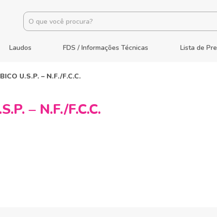
Laudos
FDS / Informações Técnicas
Lista de Pr
CO U.S.P. – N.F./F.C.C.
P. – N.F./F.C.C.