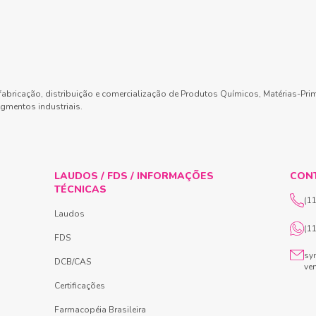
abricação, distribuição e comercialização de Produtos Químicos, Matérias-Pri
gmentos industriais.
LAUDOS / FDS / INFORMAÇÕES
CON
TÉCNICAS
(1
Laudos
(1
FDS
sy
DCB/CAS
ve
Certificações
Farmacopéia Brasileira