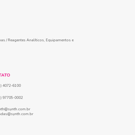
mas / Reagentes Analíticos, Equipamentos e
TATO
1) 4072-6100
1) 97705-0002
nth@synth.com.br
ndas@synth.com.br