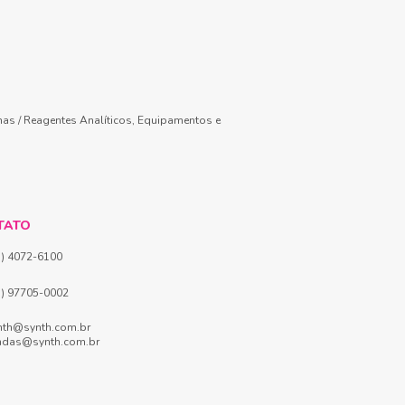
mas / Reagentes Analíticos, Equipamentos e
TATO
1) 4072-6100
1) 97705-0002
nth@synth.com.br
ndas@synth.com.br