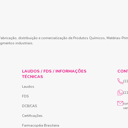
abricação, distribuição e comercialização de Produtos Químicos, Matérias-Pri
gmentos industriais.
LAUDOS / FDS / INFORMAÇÕES
CON
TÉCNICAS
(1
Laudos
(1
FDS
sy
DCB/CAS
ve
Certificações
Farmacopéia Brasileira