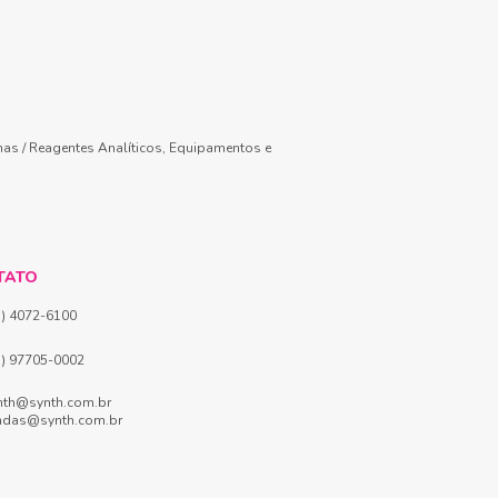
mas / Reagentes Analíticos, Equipamentos e
TATO
1) 4072-6100
1) 97705-0002
nth@synth.com.br
ndas@synth.com.br