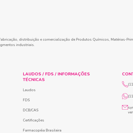
abricação, distribuição e comercialização de Produtos Químicos, Matérias-Pri
gmentos industriais.
LAUDOS / FDS / INFORMAÇÕES
CON
TÉCNICAS
(1
Laudos
(1
FDS
sy
DCB/CAS
ve
Certificações
Farmacopéia Brasileira